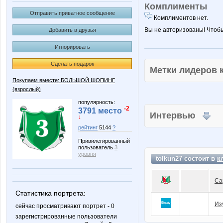
Комплименты
Отправить приватное сообщение
Комплиментов нет.
Вы не авторизованы! Чтоб
Добавить в друзья
Игнорировать
Сделать подарок
Метки лидеров
Покупаем вместе: БОЛЬШОЙ ШОПИНГ
(взрослый)
популярность:
-2
3791 место
Интервью
↓
рейтинг
5144
?
Привилегированный
пользователь
3
уровня
tolkun27 состоит в
к
Са
Статистика портрета:
Из
сейчас просматривают портрет - 0
зарегистрированные пользователи